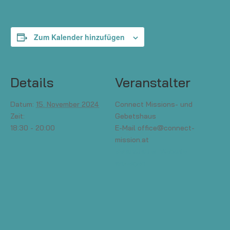
Zum Kalender hinzufügen
Details
Veranstalter
Datum:
15. November 2024
Connect Missions- und
Zeit:
Gebetshaus
18:30 - 20:00
E-Mail
office@connect-
mission.at
Veranstalter-Website
anzeigen