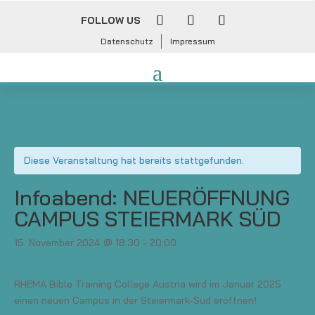
FOLLOW US
Datenschutz
Impressum
« Alle Veranstaltungen
Diese Veranstaltung hat bereits stattgefunden.
Infoabend: NEUERÖFFNUNG
CAMPUS STEIERMARK SÜD
15. November 2024 @ 18:30
-
20:00
RHEMA Bible Training College Austria wird im Januar 2025
einen neuen Campus in der Steiermark-Süd eröffnen!