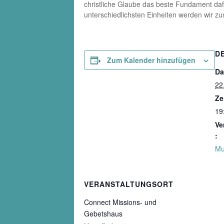
christliche Glaube das beste Fundament daf
unterschiedlichsten Einheiten werden wir z
D
Zum Kalender hinzufügen
Da
22
Ze
19
Ve
:
Mu
VERANSTALTUNGSORT
Connect Missions- und
Gebetshaus