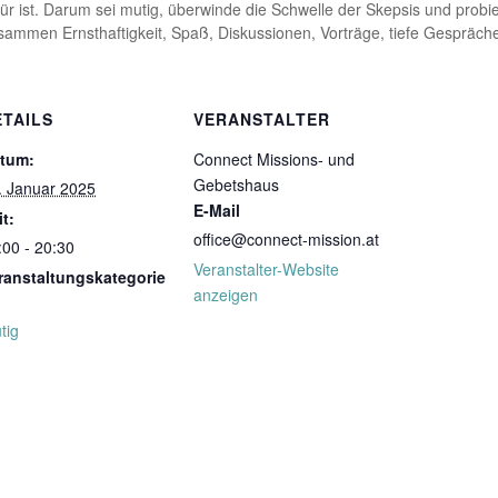
ür ist. Darum sei mutig, überwinde die Schwelle der Skepsis und prob
usammen Ernsthaftigkeit, Spaß, Diskussionen, Vorträge, tiefe Gespräc
ETAILS
VERANSTALTER
tum:
Connect Missions- und
Gebetshaus
. Januar 2025
E-Mail
it:
office@connect-mission.at
:00 - 20:30
Veranstalter-Website
ranstaltungskategorie
anzeigen
tig