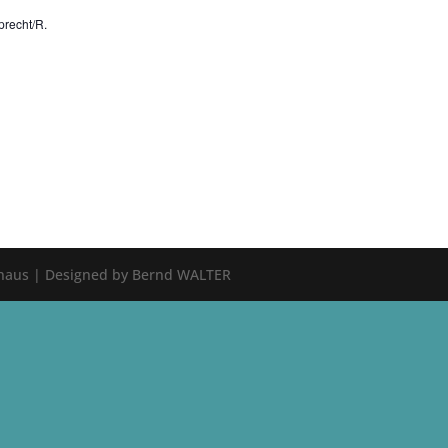
precht/R.
shaus | Designed by Bernd WALTER