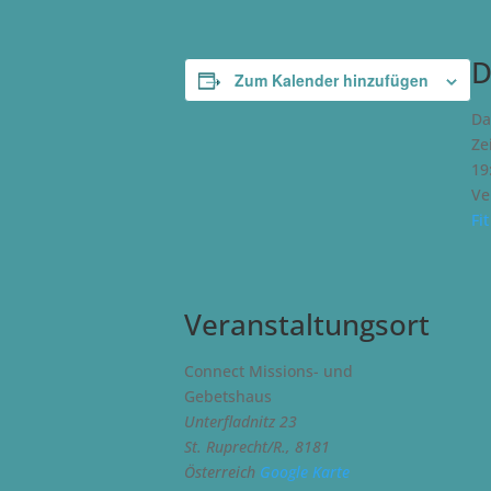
D
Zum Kalender hinzufügen
Da
Zei
19
Ve
Fi
Veranstaltungsort
Connect Missions- und
Gebetshaus
Unterfladnitz 23
St. Ruprecht/R.
,
8181
Österreich
Google Karte