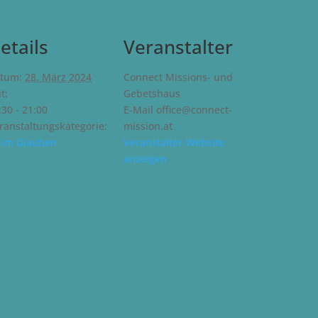
etails
Veranstalter
tum:
28. März 2024
Connect Missions- und
t:
Gebetshaus
:30 - 21:00
E-Mail
office@connect-
ranstaltungskategorie:
mission.at
t im Glauben
Veranstalter-Website
anzeigen