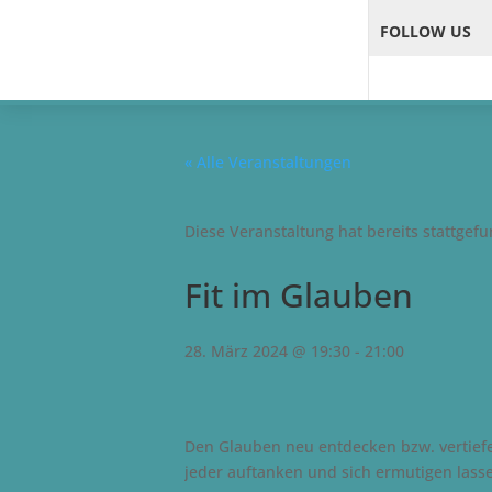
FOLLOW US
« Alle Veranstaltungen
Diese Veranstaltung hat bereits stattgef
Fit im Glauben
28. März 2024 @ 19:30
-
21:00
Den Glauben neu entdecken bzw. vertiefe
jeder auftanken und sich ermutigen lass