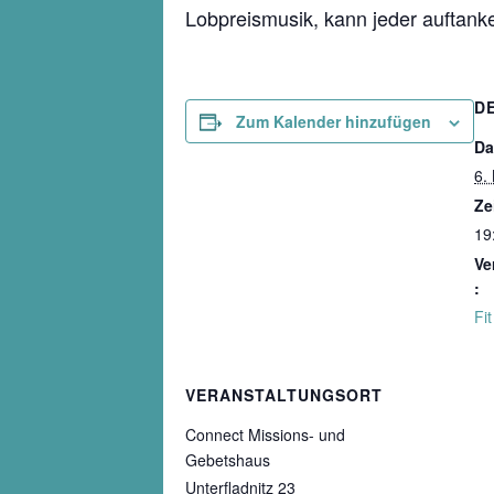
Lobpreismusik, kann jeder auftank
D
Zum Kalender hinzufügen
Da
6.
Ze
19
Ve
:
Fi
VERANSTALTUNGSORT
Connect Missions- und
Gebetshaus
Unterfladnitz 23